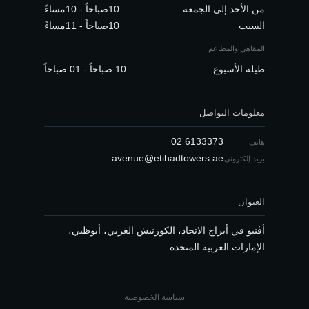
من الأحد إلى الجمعة
10صباحاً - 10مساءً
السبت
10صباحاً - 11مساءً
المقاهي والمطاعم
طيلة الأسبوع
10 صباحاً - 01 صباحاً
معلومات التواصل
02 6133373
هاتف
avenue@etihadtowers.ae
بريد إلكتروني
العنوان
أڤنيو في أبراج الاتحاد، الكورنيش الغربي، أبوظبي،
الإمارات العربية المتحدة
سياسة الخصوصية